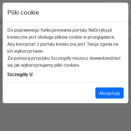
Pliki cookie
Zaloguj
Atlas
Quiz
Galeria
Mikroblog
Blog
Qui
Do poprawnego funkcjonowania portalu NaGrzyby.pl
1412
/
3375
konieczna jest obsługa plików cookie w przeglądarce.
Aby korzystać z portalu konieczna jest Twoja zgoda na
ich wykorzystanie.
Za pomocą przycisku Szczegóły możesz dowiedziedzieć
się jak wykorzystujemy pliki cookies.
Szczegóły
Akceptuję