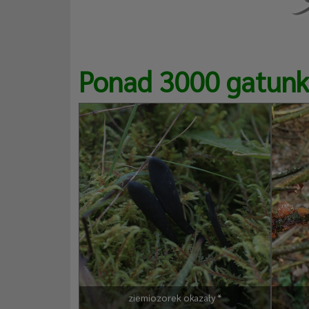
Ponad 3000 gatun
unatna
ziemiozorek okazały *