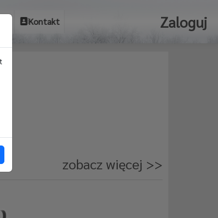
Zaloguj
um
Kontakt
t
zobacz więcej
>>