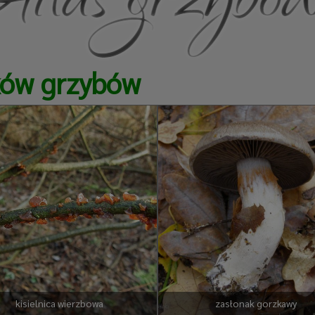
ków grzybów
kisielnica wierzbowa
zasłonak gorzkawy