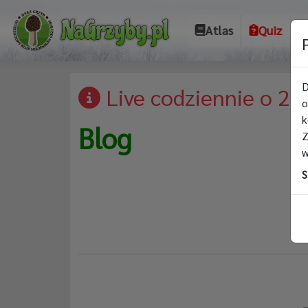
Atlas
Quiz
D
Live codziennie o 21
o
k
Blog
Z
w
S